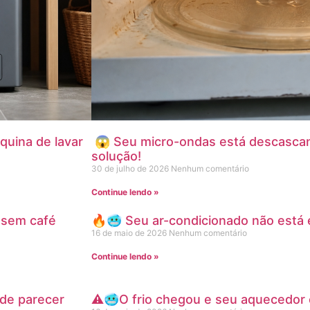
uina de lavar
😱 Seu micro-ondas está descascan
solução!
30 de julho de 2026
Nenhum comentário
Continue lendo »
 sem café
🔥🥶 Seu ar-condicionado não está
16 de maio de 2026
Nenhum comentário
Continue lendo »
ode parecer
⚠️🥶O frio chegou e seu aquecedor e