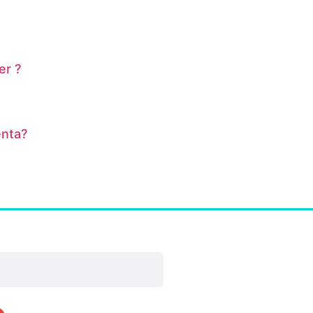
er ?
enta?