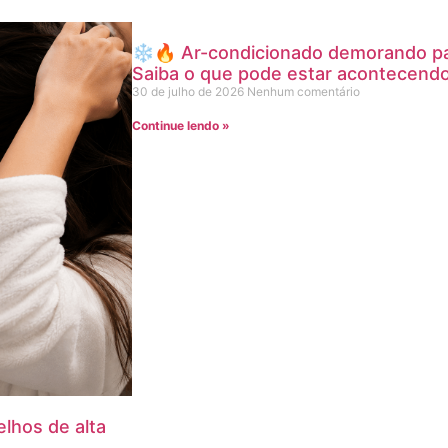
❄️🔥 Ar-condicionado demorando pa
Saiba o que pode estar acontecendo
30 de julho de 2026
Nenhum comentário
Continue lendo »
lhos de alta