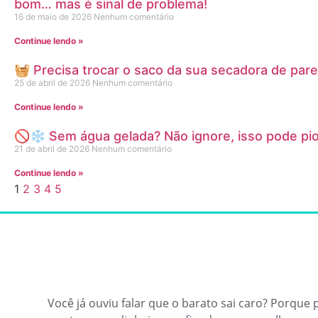
bom… mas é sinal de problema!
16 de maio de 2026
Nenhum comentário
Continue lendo »
🧺 Precisa trocar o saco da sua secadora de par
25 de abril de 2026
Nenhum comentário
Continue lendo »
🚫❄️ Sem água gelada? Não ignore, isso pode pio
21 de abril de 2026
Nenhum comentário
Continue lendo »
1
2
3
4
5
Você já ouviu falar que o barato sai caro? Porque 