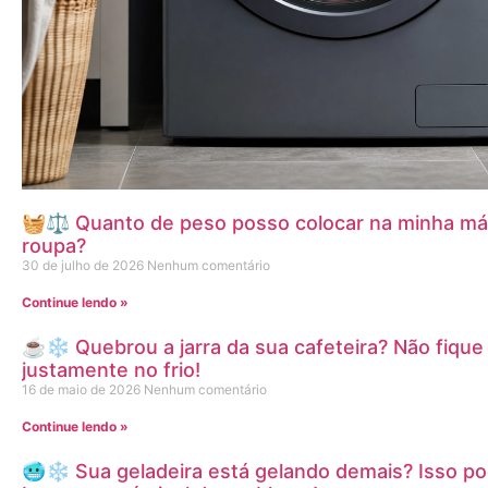
🧺⚖️ Quanto de peso posso colocar na minha máq
roupa?
30 de julho de 2026
Nenhum comentário
Continue lendo »
☕❄️ Quebrou a jarra da sua cafeteira? Não fique
justamente no frio!
16 de maio de 2026
Nenhum comentário
Continue lendo »
🥶❄️ Sua geladeira está gelando demais? Isso p