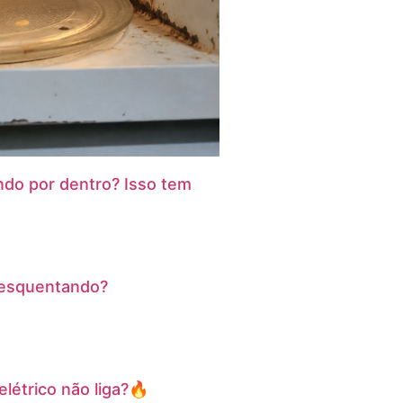
do por dentro? Isso tem
 esquentando?
létrico não liga?🔥