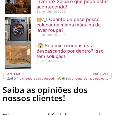
inverno? Saiba o que pode estar
acontecendo!
30 de julho de 2026
🧺⚖️ Quanto de peso posso
colocar na minha máquina de
lavar roupa?
30 de julho de 2026
😱 Seu micro-ondas está
descascando por dentro? Isso
tem solução!
30 de julho de 2026
ANTERIOR
PRÓXIMO
⚠️🥶O frio chegou e seu aquecedor elétrico não liga?🔥
🔥🥶 Seu ar-condicionado não está esquentando?
Saiba as opiniões dos
nossos clientes!